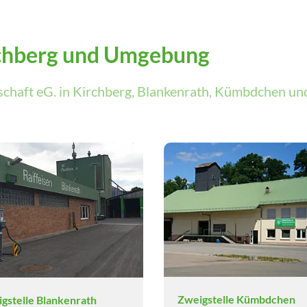
rchberg und Umgebung
schaft eG. in Kirchberg, Blankenrath, Kümbdchen u
Zweigstelle Kümbdchen
gstelle Blankenrath