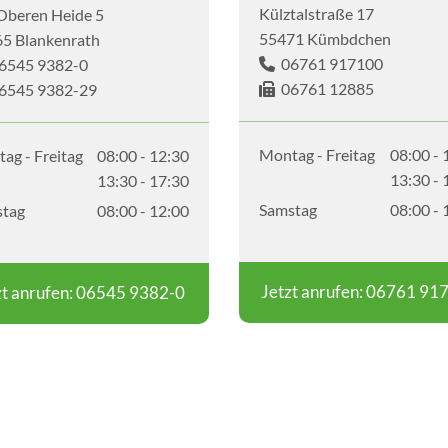
Külztalstraße 17
Oberen Heide 5
55471 Kümbdchen
5 Blankenrath
06761 917100
545 9382-0

06761 12885
6545 9382-29

Montag - Freitag
08:00 - 
ag - Freitag
08:00 - 12:30
13:30 - 
13:30 - 17:30
Samstag
08:00 - 
tag
08:00 - 12:00
Jetzt anrufen: 06761 91
zt anrufen: 06545 9382-0