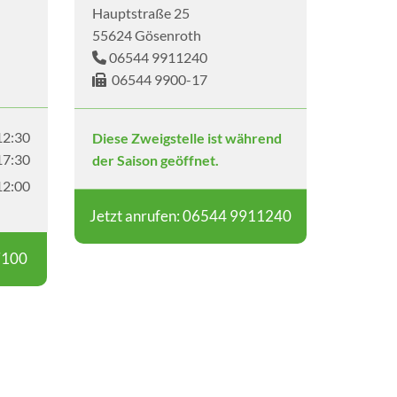
Hauptstraße 25
55624 Gösenroth
06544 9911240

06544 9900-17

12:30
Diese Zweigstelle ist während
17:30
der Saison geöffnet.
12:00
Jetzt anrufen: 06544 9911240
7100